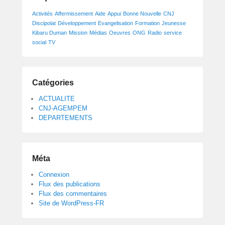
g
Activités
Affermissement
Aide
Appui
Bonne Nouvelle
CNJ
e
Discipolat
Développement
Evangelisation
Formation
Jeunesse
m
Kibaru Duman
Mission
Médias
Oeuvres
ONG
Radio
service
p
social
TV
e
m
Catégories
ACTUALITE
CNJ-AGEMPEM
DEPARTEMENTS
Méta
Connexion
Flux des publications
Flux des commentaires
Site de WordPress-FR