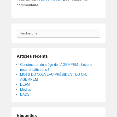
é
commentaire.
l
e
2
3
a
Recherche
v
r
i
l
Articles récents
2
0
Construction du siège de l’AGEMPEM : Levons-
nous et bâtissons !
1
MOTS DU NOUVEAU PRÉSIDENT DU CNJ-
5
AGEMPEM
p
DEFM
a
Médias
r
BADS
w
e
b
Étiquettes
a