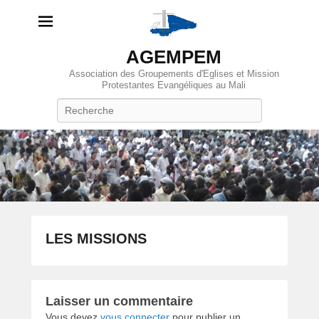
AGEMPEM
Association des Groupements d'Eglises et Mission
Protestantes Evangéliques au Mali
Recherche
LES MISSIONS
P
o
s
Laisser un commentaire
t
Vous devez
vous connecter
pour publier un